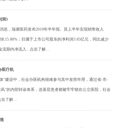
利润3
日消息，瑞康医药发布2019年半年报。其上半年实现销售收入
比增长15.80%；归属于上市公司股东的净利润3.83亿元，同比减少
金流期内净流入...
点击了解…
办医疗机
体”建设中，社会办医机构很难参与其中发挥作用，通过省-市-
不透风”的内部转诊体系，连基层患者都被牢牢锁在公立医院，社会
点击了解…
跨境