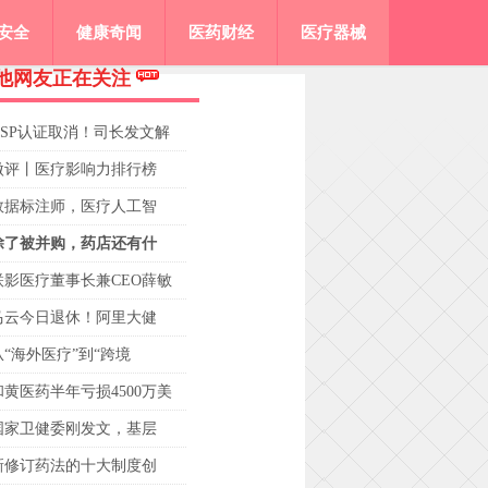
安全
健康奇闻
医药财经
医疗器械
他网友正在关注
GSP认证取消！司长发文解
微评丨医疗影响力排行榜
数据标注师，医疗人工智
除了被并购，药店还有什
联影医疗董事长兼CEO薛敏
马云今日退休！阿里大健
从“海外医疗”到“跨境
和黄医药半年亏损4500万美
国家卫健委刚发文，基层
新修订药法的十大制度创