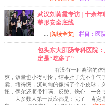
武汉刘黄霞专访 | 十余
整形安全底线
...
[阅读全文]
栏目：医
包头东大肛肠专科医院：
定是“吃多了”
有没有一种离谱的体验
爽，饭量也小得可怜，结果肚子先不争
囊、堵得慌，沉甸甸的像揣了个小皮球，
扭，偶尔还顺带打嗝、反酸、烧心，一套“
大多数人第一反应都是：完了，肯定是